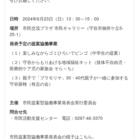
日時
2024年6月23日（日）13：30～15：00
場所
市民交流プラザ 市民ギャラリー（守谷市御所ケ丘5-
25-1）
発表予定の提案協働事業
（１）楽しみながらゴミひろいでビンゴ（中学生の提案）
（２）守谷からもりあげる地域福祉ネット（肢体不自由児・
医療的ケア児の家族会 そら～ち）
（３）親子で「ブラモリヤ」30・40代親子が一緒に参加する
守谷探検（有志の会）
主催
市民提案型協働事業発表会実行委員会
問合せ先
・市民活動支援センター 電話：0297-46-3370
市民提案型協働事業発表会の様子はこちら。