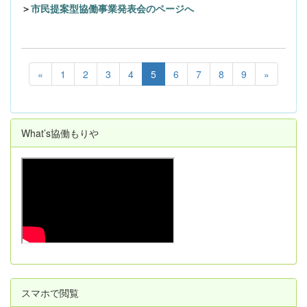
＞
市民提案型協働事業発表会のページへ
«
1
2
3
4
5
6
7
8
9
»
What’s協働もりや
スマホで閲覧